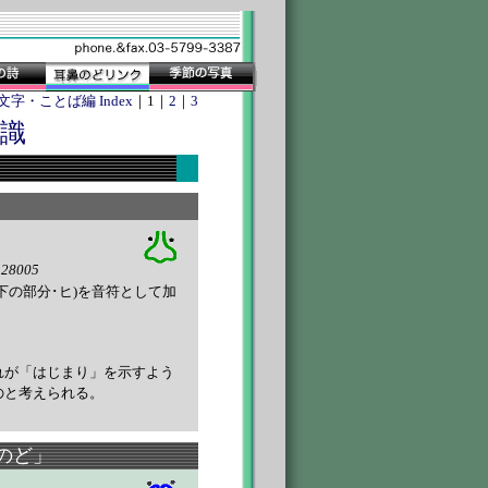
文字・ことば編 Index
｜1｜
2
｜
3
知識
128005
下の部分･ヒ)を音符として加
れが「はじまり」を示すよう
のと考えられる。
のど」