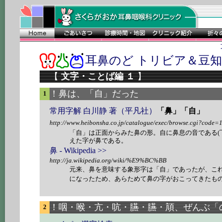
耳鼻のど トリビア＆豆
【
文字・ことば編 １
】
！鼻は、「自」だった
1
常用字解 白川静 著
（平凡社）
「鼻」「自」
http://www.heibonsha.co.jp/catalogue/exec/browse.cgi?code=
「自」は正面からみた鼻の形。自に鼻息の音である(
えた字が鼻である。
鼻 - Wikipedia >>
http://ja.wikipedia.org/wiki/%E9%BC%BB
元来、鼻を意味する象形字は「自」であったが、こ
になったため、あらためて鼻の字がおこってきたも
！咽・喉・亢・吭・臙・臙・頏、ぜんぶ「
2