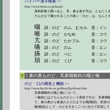
ハイパー漢字検索 >>
http://www.theta.co.jp/kanji/
漢和辞典で調べると、耳、鼻を表す字は、ともに１
だんかなで書かれることの多い「のど」は、なんと
咽
訓：のど のム むセル 音：イン
・
喉
訓：のど かなめ 音：コウ
亢
訓：のど たかブル
音：コウ
嚥
訓：のど のム 音：エン
臙
訓：のど べに 音：エン
頏
訓：のど くび 音：コウ
！鼻の奥ものど、耳鼻咽喉科の咽と喉
3
のど・口の構造と機能 >>
http://www.hat.hi-ho.ne.jp/kboy/fig-throat.htm
耳鼻咽喉科の咽と喉について。
一般的にはどちらものどという意味ですが、耳鼻咽
て、鼻の奥から食道の入り口までを咽(咽頭)、気管
喉(喉頭)として、のどを大きく二つに分けて区別し