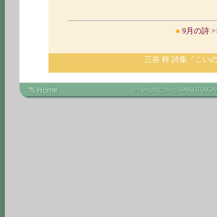
●
9月の詩 >
三谷 梓 詩集『こい