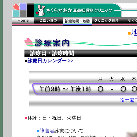
■
診療日・診療時間
■
診療日カレンダー >>
■
休診：日・祝日、火曜日
■
障害者
診療について