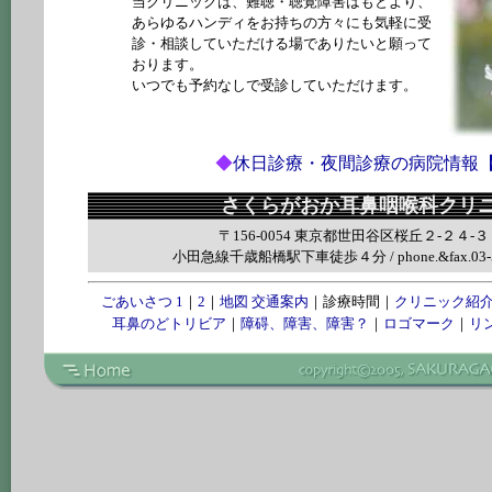
当クリニックは、難聴・聴覚障害はもとより、
あらゆるハンディをお持ちの方々にも気軽に受
診・相談していただける場でありたいと願って
おります。
いつでも予約なしで受診していただけます。
◆
休日診療・夜間診療の病院情報
さくらがおか耳鼻咽喉科クリ
〒156-0054 東京都世田谷区桜丘２-２４-３
小田急線千歳船橋駅下車徒歩４分 / phone.&fax.03-57
ごあいさつ 1
｜
2
｜
地図 交通案内
｜診療時間｜
クリニック紹
耳鼻のどトリビア
｜
障碍、障害、障害？
｜
ロゴマーク
｜
リ