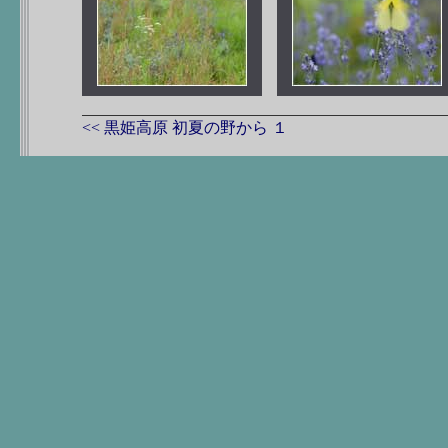
<<
黒姫高原 初夏の野から １