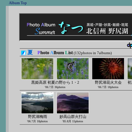
Album Top
夏
P
hoto
A
lbum
L
ist
(132photos in 7albums)
黒姫高原 初夏の野から 1・2
野尻湖花火大会
初
'06.7月 36photos
'06.7月 18photos
野尻湖梅雨
妙高山群火打山
'06.7月 18photos
'85.8月 15photos