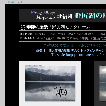
<< Album Top
季節の壁紙
「野尻湖モノクローム」
1024×768
: iMac15", iBook(white) , PowerBook G3('99.5～), Pow
1280×1024
: eMac* (最大1280×960ですから「中央」に配
＊壁紙のダウンロードおよびそのご利
画像は、個人使用の壁紙-デスクトップピクチャと
Those desktop pictures are only for 