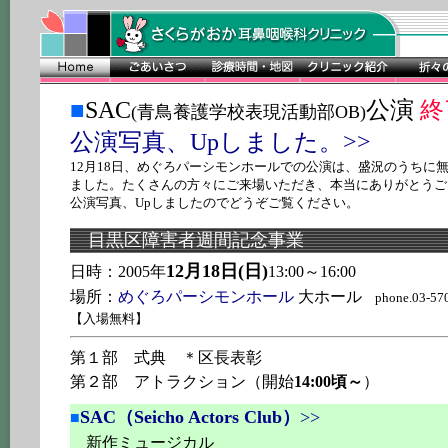
■
SAC
公演
終
(青鳥養護学校表現活動部OB)
公演写真、Upしました。>>
12月18日、めぐろパーシモンホールでの公演は、盛況のうちに
ました。たくさんの方々にご来場いただき、本当にありがとうご
公演写真、Upしましたのでどうぞご覧ください。
目黒区障害者週間記念事業
12月18日(日)
日時：2005年
13:00～16:00
場所：
めぐろパーシモンホール
大ホール
phone.03-570
【入場無料】
第１部 式典 ＊区長表彰
第２部 アトラクション（開始
14:00頃～
）
SAC（Seicho Actors Club）
>>
■
新作ミュージカル