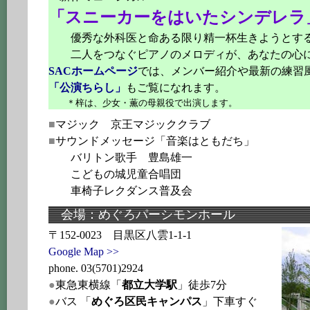
「スニーカーをはいたシンデレラ
優秀な外科医と命ある限り精一杯生きようとする
二人をつなぐピアノのメロディが、あなたの心
SACホームページ
では、メンバー紹介や最新の練習
「公演ちらし」
もご覧になれます。
＊梓は、少女・薫の母親役で出演します。
■
マジック 京王マジッククラブ
■
サウンドメッセージ「音楽はともだち」
バリトン歌手 豊島雄一
こどもの城児童合唱団
車椅子レクダンス普及会
会場：めぐろパーシモンホール
〒152-0023 目黒区八雲1-1-1
Google Map >>
phone. 03(5701)2924
●
東急東横線「
都立大学駅
」徒歩7分
●
バス
「
めぐろ区民キャンパス
」下車すぐ