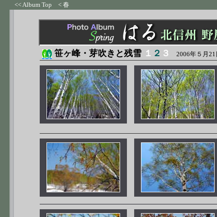
<< Album Top
< 春
笹ヶ峰・芽吹きと残雪
１
２
３
2006年５月21