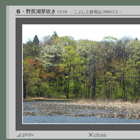
春・野尻湖芽吹き
15/18 - こぶしと妙高山 2004.5.2. -