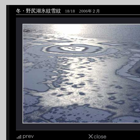
冬・野尻湖氷紋雪紋
18/18 2006年２月