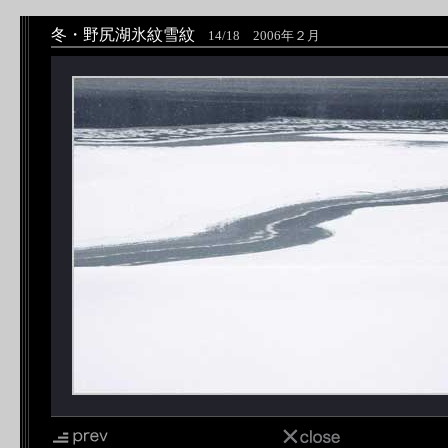
冬・野尻湖氷紋雪紋
14/18 2006年２月