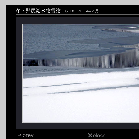
冬・野尻湖氷紋雪紋
６/18 2006年２月