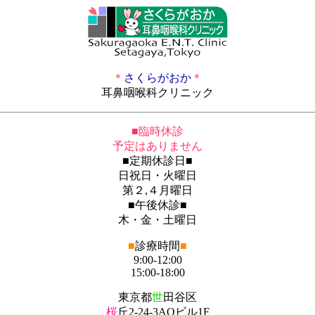
＊
さくらがおか
＊
耳鼻咽喉科クリニック
■臨時休診
予定はありません
■定期休診日
■
日祝日・火曜日
第２,４月曜日
■
午後休診
■
木・金・土曜日
■
診療時間
■
9:00-12:00
15:00-18:00
東京都
世
田谷区
桜
丘2-24-3AOビル1F